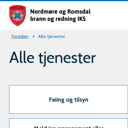
Nordm
og
Romsd
Du
Forsiden
Alle tjenester
brann
er
og
Alle tjenester
rednin
her:
IKS
Feiing og tilsyn