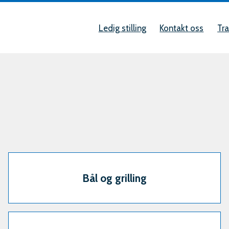
Snarveier
øre
Ledig stilling
Kontakt oss
Tra
al
g
Bål og grilling