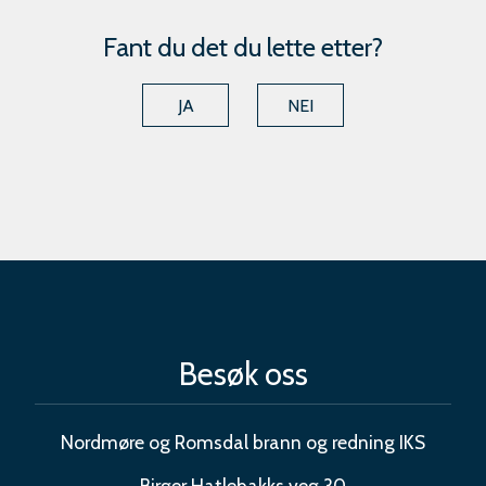
Fant du det du lette etter?
JA
NEI
Besøk oss
Nordmøre og Romsdal brann og redning IKS
Birger Hatlebakks veg 30