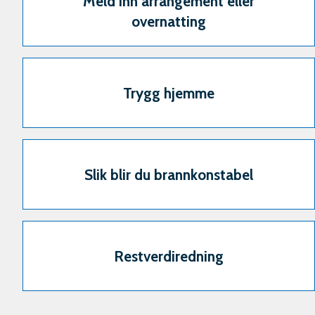
Meld inn arrangement eller
overnatting
Trygg hjemme
Slik blir du brannkonstabel
Restverdiredning