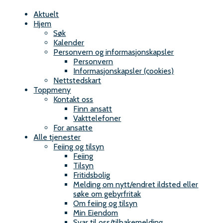
o
Aktuelt
m
Hjem
Søk
s
Kalender
Personvern og informasjonskapsler
d
Personvern
Informasjonskapsler (cookies)
a
Nettstedskart
Toppmeny
l
Kontakt oss
Finn ansatt
b
Vakttelefoner
For ansatte
r
Alle tjenester
Feiing og tilsyn
a
Feiing
Tilsyn
n
Fritidsbolig
Melding om nytt/endret ildsted eller
n
søke om gebyrfritak
Om feiing og tilsyn
o
Min Eiendom
Svar til oss/tilbakemelding