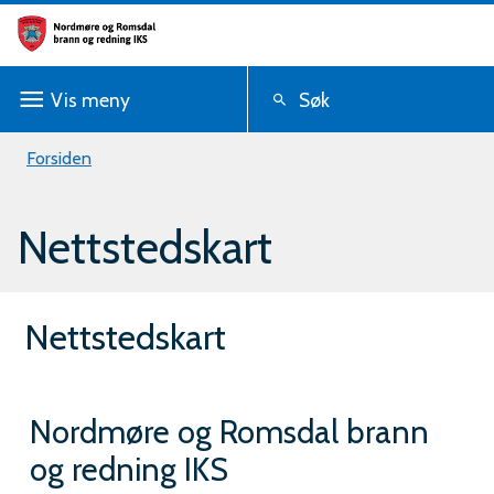
N
o
Vis
meny
Søk
r
d
Du
Forsiden
m
er
Nettstedskart
ø
her:
r
e
Nettstedskart
o
g
Nordmøre og Romsdal brann
R
og redning IKS