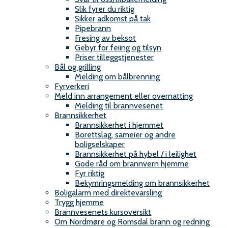
g
Slik fyrer du riktig
Sikker adkomst på tak
r
Pipebrann
Fresing av beksot
e
Gebyr for feiing og tilsyn
Priser tilleggstjenester
d
Bål og grilling
Melding om bålbrenning
n
Fyrverkeri
Meld inn arrangement eller overnatting
i
Melding til brannvesenet
Brannsikkerhet
n
Brannsikkerhet i hjemmet
Borettslag, sameier og andre
g
boligselskaper
Brannsikkerhet på hybel / i leilighet
I
Gode råd om brannvern hjemme
Fyr riktig
K
Bekymringsmelding om brannsikkerhet
Boligalarm med direktevarsling
S
Trygg hjemme
Brannvesenets kursoversikt
Om Nordmøre og Romsdal brann og redning