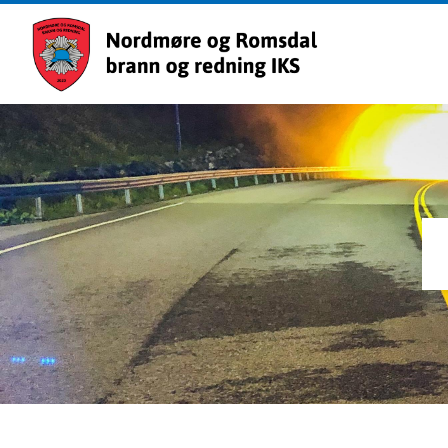
Nordm
og
Romsd
brann
og
rednin
IKS