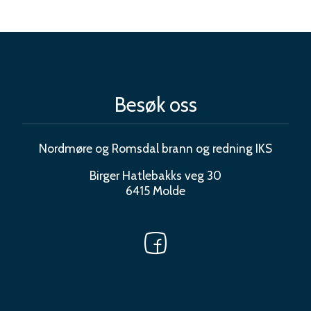
Besøk oss
Nordmøre og Romsdal brann og redning IKS
Birger Hatlebakks veg 30
6415 Molde
Sosiale
media
Følg
oss
på
Facebook