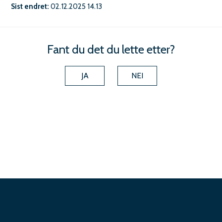
g
Sist endret
02.12.2025 14.13
r
e
Fant du det du lette etter?
d
n
JA
NEI
i
n
g
I
K
S