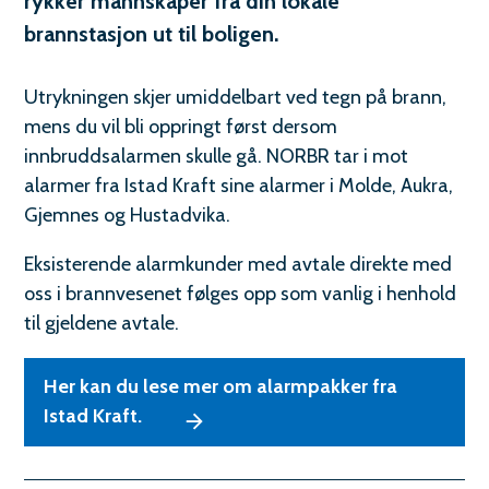
o
rykker mannskaper fra din lokale
brannstasjon ut til boligen.
m
s
Utrykningen skjer umiddelbart ved tegn på brann,
d
mens du vil bli oppringt først dersom
innbruddsalarmen skulle gå. NORBR tar i mot
a
alarmer fra Istad Kraft sine alarmer i Molde, Aukra,
l
Gjemnes og Hustadvika.
b
Eksisterende alarmkunder med avtale direkte med
r
oss i brannvesenet følges opp som vanlig i henhold
til gjeldene avtale.
a
n
Her kan du lese mer om alarmpakker fra
n
Istad Kraft.
o