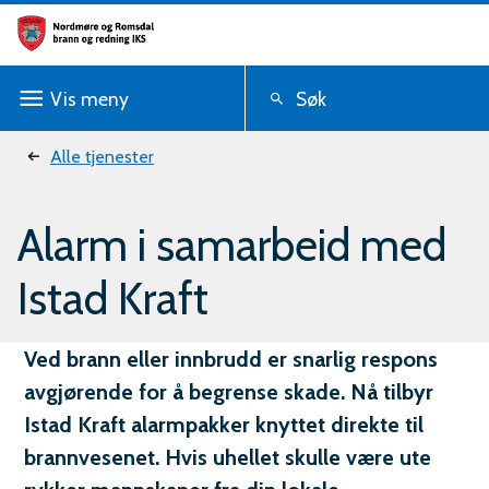
N
o
Vis
meny
Søk
r
d
Du
Alle tjenester
m
er
Alarm i samarbeid med
ø
her:
r
Istad Kraft
e
o
Ved brann eller innbrudd er snarlig respons
avgjørende for å begrense skade. Nå tilbyr
g
Istad Kraft alarmpakker knyttet direkte til
R
brannvesenet. Hvis uhellet skulle være ute