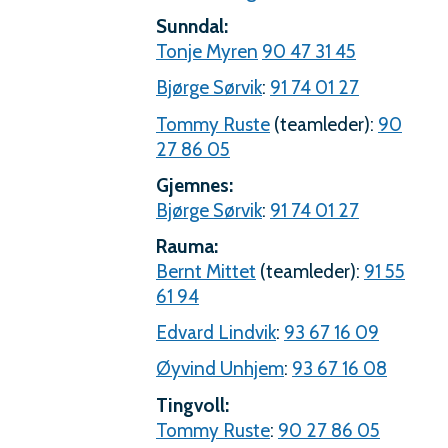
Sunndal:
Tonje Myren
90 47 31 45
Bjørge Sørvik
:
91 74 01 27
Tommy Ruste
(teamleder):
90
27 86 05
Gjemnes:
Bjørge Sørvik
:
91 74 01 27
Rauma:
Bernt Mittet
(teamleder):
91 55
61 94
Edvard Lindvik
:
93 67 16 09
Øyvind Unhjem
:
93 67 16 08
Tingvoll:
Tommy Ruste
:
90 27 86 05