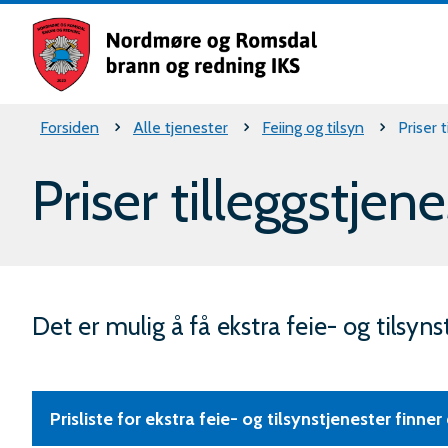
Nordm
og
Romsd
Du
Forsiden
Alle tjenester
Feiing og tilsyn
Priser 
brann
er
og
Priser tilleggstjen
rednin
her:
IKS
Det er mulig å få ekstra feie- og tilsyn
Prisliste for ekstra feie- og tilsynstjenester finner