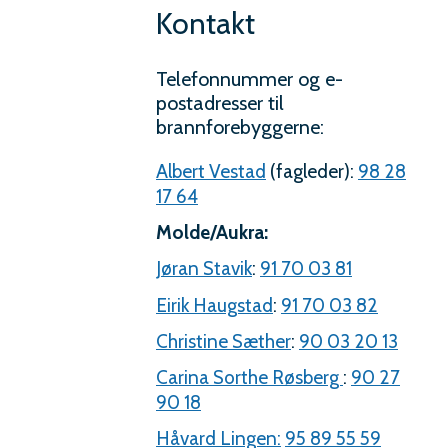
Kontakt
Telefonnummer og e-
postadresser til
brannforebyggerne:
Albert Vestad
(fagleder):
98 28
17 64
Molde/Aukra:
Jøran Stavik
:
91 70 03 81
Eirik Haugstad
:
91 70 03 82
Christine Sæther
:
90 03 20 13
Carina Sorthe Røsberg
:
90 27
90 18
Håvard Lingen:
95 89 55 59