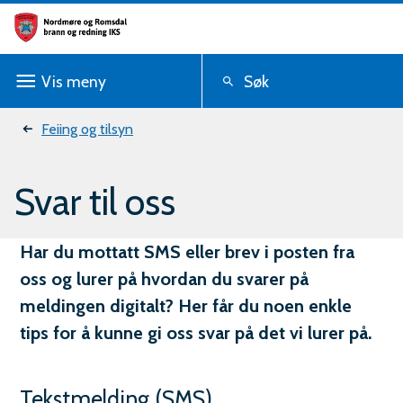
N
o
Vis
meny
Søk
r
d
Du
Feiing og tilsyn
m
er
Svar til oss
ø
her:
r
Har du mottatt SMS eller brev i posten fra
e
oss og lurer på hvordan du svarer på
o
meldingen digitalt? Her får du noen enkle
g
tips for å kunne gi oss svar på det vi lurer på.
R
Tekstmelding (SMS)