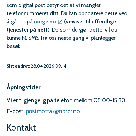
g
som digital post betyr det at vi mangler
r
telefonnummeret ditt. Du kan oppdatere dette ved
å gå inn på
norge.no
(veiviser til offentlige
e
tjenester på nett)
. Dersom du gjør dette, vil du
d
kunne få SMS fra oss neste gang vi planlegger
besøk.
n
i
Sist endret
28.04.2026 09.14
n
g
Åpningstider
I
Vi er tilgjengelig på telefon mellom 08.00-15.30.
K
E-post:
postmottak@norbr.no
S
Kontakt