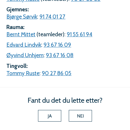
Gjemnes:
Bjørge Sørvik
:
91 74 01 27
Rauma:
Bernt Mittet
(teamleder):
91 55 61 94
Edvard Lindvik
:
93 67 16 09
Øyvind Unhjem
:
93 67 16 08
Tingvoll:
Tommy Ruste
:
90 27 86 05
Fant du det du lette etter?
JA
NEI