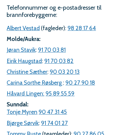
Telefonnummer og e-postadresser til
brannforebyggerne:
Albert Vestad
(fagleder):
98 28 17 64
Molde/Aukra:
Jøran Stavik
:
91 70 03 81
Eirik Haugstad
:
91 70 03 82
Christine Sæther
:
90 03 20 13
Carina Sorthe Røsberg
:
90 27 90 18
Håvard Lingen:
95 89 55 59
Sunndal:
Tonje Myren
90 47 31 45
Bjørge Sørvik
:
91 74 01 27
Tommy Ruste
(teamleder):
90 27 86 05