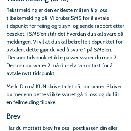
o
m
Tekstmelding er den enkleste måten å gi oss
tilbakemelding på. Vi bruker SMS for å avtale
s
tidspunkt for feiing og tilsyn, og sende rapport etter
d
besøket. I SMS'en står det hvordan du skal svare på
meldingen. Vi vil at du skal bekrefte tidspunktet for
a
avtalen, dette gjør du ved å svare 1 på SMS'en.
l
Dersom tidspunktet ikke passer svarer du med 2.
b
Dersom du svarer 2 må du selv ta kontakt for å
avtale nytt tidspunkt.
r
Merk: Du må KUN skrive tallet når du svarer. Skriver
a
du mer enn dette vi ikke svaret gå til oss og du får
n
en feilmelding tilbake.
n
Brev
o
Har du mottatt brev fra oss i postkassen din eller