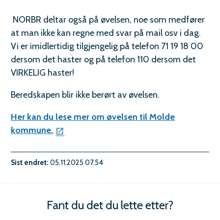
o
m
NORBR deltar også på øvelsen, noe som medfører
at man ikke kan regne med svar på mail osv i dag.
s
Vi er imidlertidig tilgjengelig på telefon 71 19 18 00
d
dersom det haster og på telefon 110 dersom det
a
VIRKELIG haster!
l
Beredskapen blir ikke berørt av øvelsen.
b
Her kan du lese mer om øvelsen til Molde
r
kommune.
a
Sist endret
05.11.2025 07.54
n
n
o
Fant du det du lette etter?