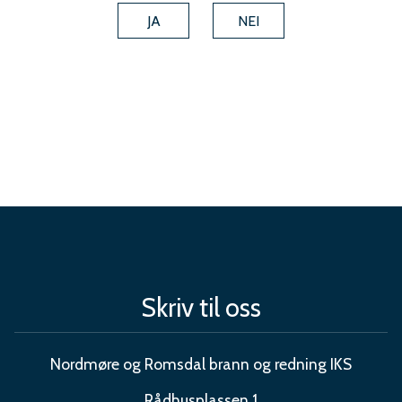
g
JA
NEI
r
e
d
n
i
n
g
I
Skriv til oss
K
S
Nordmøre og Romsdal brann og redning IKS
Rådhusplassen 1