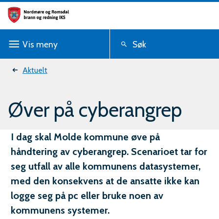
N
o
Vis
meny
Søk
r
d
Du
Aktuelt
m
er
Øver på cyberangrep
ø
her:
r
I dag skal Molde kommune øve på
e
håndtering av cyberangrep. Scenarioet tar for
o
seg utfall av alle kommunens datasystemer,
g
med den konsekvens at de ansatte ikke kan
logge seg på pc eller bruke noen av
R
kommunens systemer.