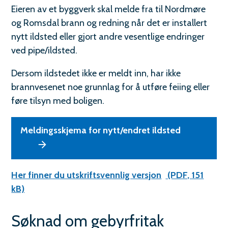
o
Eieren av et byggverk skal melde fra til Nordmøre
m
og Romsdal brann og redning når det er installert
s
nytt ildsted eller gjort andre vesentlige endringer
ved pipe/ildsted.
d
Dersom ildstedet ikke er meldt inn, har ikke
a
brannvesenet noe grunnlag for å utføre feiing eller
l
føre tilsyn med boligen.
b
Meldingsskjema for nytt/endret ildsted
r
a
n
Her finner du utskriftsvennlig versjon
(PDF, 151
kB)
n
o
Søknad om gebyrfritak