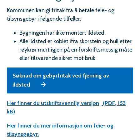
g
Kommunen kan gi fritak fra å betale feie- og
r
tilsynsgebyr i følgende tilfeller:
e
Bygningen har ikke montert ildsted.
d
Alle ildsted er koblet ifra skorstein og hull etter
n
røykrør murt igjen på en forskriftsmessig måte
eller tilsvarende sikret mot bruk.
i
n
Søknad om gebyrfritak ved fjerning av
g
ildsted
I
Her finner du utskriftsvennlig versjon
(PDF, 153
K
kB)
S
Her finner du mer informasjon om feie- og
tilsynsgebyr.