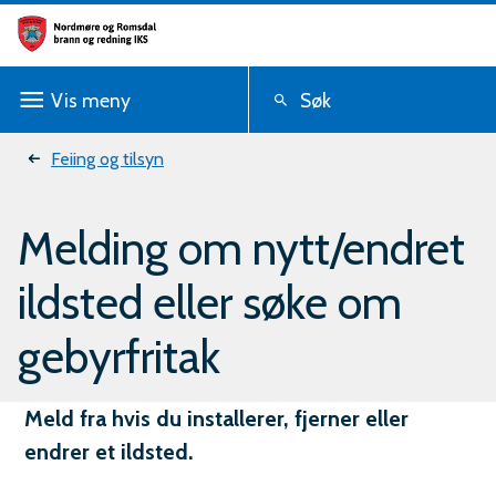
N
o
Vis
meny
Søk
r
d
Du
Feiing og tilsyn
m
er
Melding om nytt/endret
ø
her:
r
ildsted eller søke om
e
gebyrfritak
o
g
Meld fra hvis du installerer, fjerner eller
R
endrer et ildsted.