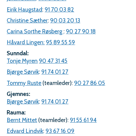
Eirik Haugstad
:
91 70 03 82
Christine Sæther
:
90 03 20 13
Carina Sorthe Røsberg
:
90 27 90 18
Håvard Lingen:
95 89 55 59
Sunndal:
Tonje Myren
90 47 31 45
Bjørge Sørvik
:
91 74 01 27
Tommy Ruste
(teamleder):
90 27 86 05
Gjemnes:
Bjørge Sørvik
:
91 74 01 27
Rauma:
Bernt Mittet
(teamleder):
91 55 61 94
Edvard Lindvik
:
93 67 16 09