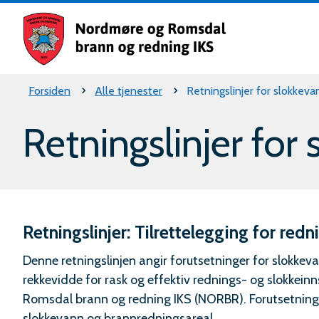
Nordm
og
Romsd
Du
Forsiden
Alle tjenester
Retningslinjer for slokke
brann
er
og
Retningslinjer fo
rednin
her:
IKS
Retningslinjer: Tilrettelegging for re
Denne retningslinjen angir forutsetninger for slokkev
rekkevidde for rask og effektiv rednings- og slokkei
Romsdal brann og redning IKS (NORBR). Forutsetninge
slokkevann og brannredningsareal.