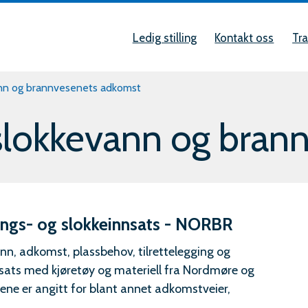
Snarveier
øre
Ledig stilling
Kontakt oss
Tra
al
vann og brannvesenets adkomst
r slokkevann og bra
g
dnings- og slokkeinnsats - NORBR
ann, adkomst, plassbehov, tilrettelegging og
nnsats med kjøretøy og materiell fra Nordmøre og
ne er angitt for blant annet adkomstveier,