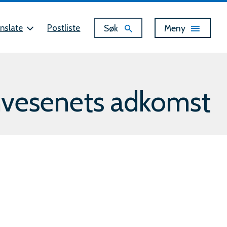
Vis
Søk
Meny
nslate
Postliste
nnvesenets adkomst