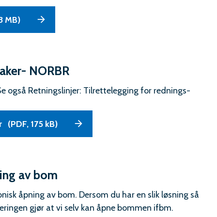
3 MB)
esaker- NORBR
e også Retningslinjer: Tilrettelegging for rednings-
r
(PDF, 175 kB)
ning av bom
fonisk åpning av bom. Dersom du har en slik løsning så
treringen gjør at vi selv kan åpne bommen ifbm.