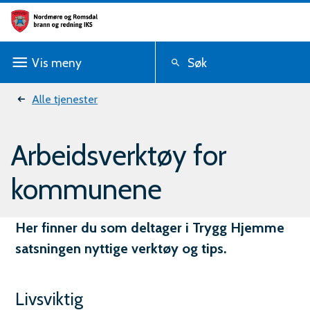
N
o
Vis
meny
Søk
r
d
Du
Alle tjenester
m
er
Arbeidsverktøy for
ø
her:
r
kommunene
e
o
Her finner du som deltager i Trygg Hjemme
satsningen nyttige verktøy og tips.
g
R
Livsviktig