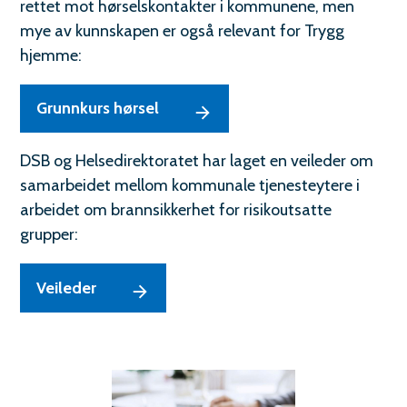
g
rettet mot hørselskontakter i kommunene, men
mye av kunnskapen er også relevant for Trygg
r
hjemme:
e
d
Grunnkurs hørsel
n
DSB og Helsedirektoratet har laget en veileder om
i
samarbeidet mellom kommunale tjenesteytere i
n
arbeidet om brannsikkerhet for risikoutsatte
grupper:
g
I
Veileder
K
S