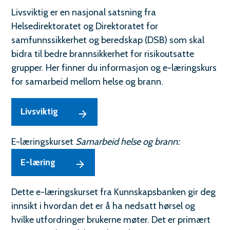
o
Livsviktig er en nasjonal satsning fra
m
Helsedirektoratet og Direktoratet for
s
samfunnssikkerhet og beredskap (DSB) som skal
bidra til bedre brannsikkerhet for risikoutsatte
d
grupper. Her finner du informasjon og e-læringskurs
a
for samarbeid mellom helse og brann.
l
Livsviktig
b
r
E-læringskurset
Samarbeid helse og brann:
a
E-læring
n
n
Dette e-læringskurset fra Kunnskapsbanken gir deg
innsikt i hvordan det er å ha nedsatt hørsel og
o
hvilke utfordringer brukerne møter. Det er primært