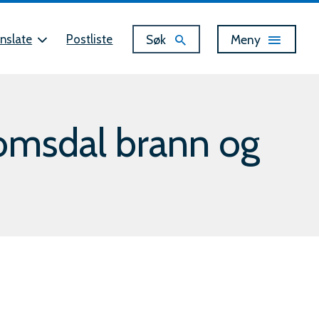
Vis
Søk
Meny
nslate
Postliste
omsdal brann og