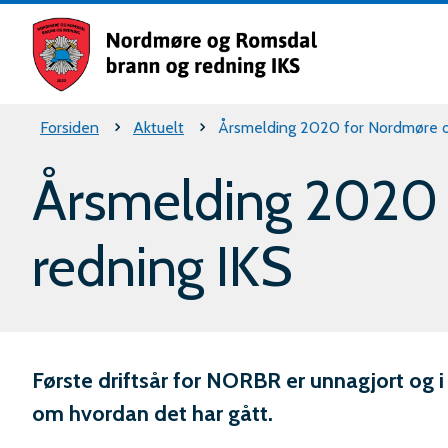
Nordm
og
Romsd
Du
Forsiden
Aktuelt
Årsmelding 2020 for Nordmøre o
brann
er
og
Årsmelding 2020 
rednin
her:
redning IKS
IKS
Første driftsår for NORBR er unnagjort og 
om hvordan det har gått.