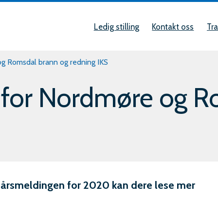
Snarveier
øre
Ledig stilling
Kontakt oss
Tra
al
g Romsdal brann og redning IKS
for Nordmøre og R
g
i årsmeldingen for 2020 kan dere lese mer