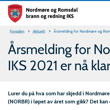
Nordm
og
Romsd
Du
Forsiden
Aktuelt
Årsmelding for Nordmøre og Romsd
brann
er
og
Årsmelding for N
rednin
her:
IKS 2021 er nå klar
IKS
Lurer du på hva som har skjedd i Nordmør
(NORBR) i løpet av året som gikk? Det kan 