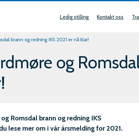
Snarveier
øre
Ledig stilling
Kontakt oss
Tra
al
al brann og redning IKS 2021 er nå klar!
ordmøre og Romsdal
g
!
e og Romsdal brann og redning IKS
du lese mer om i vår årsmelding for 2021.