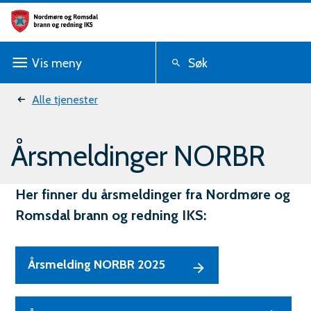
N
o
Vis
meny
Søk
r
d
Du
Alle tjenester
m
er
Årsmeldinger NORBR
ø
her:
r
Her finner du årsmeldinger fra Nordmøre og
e
Romsdal brann og redning IKS:
o
g
Årsmelding NORBR 2025
R