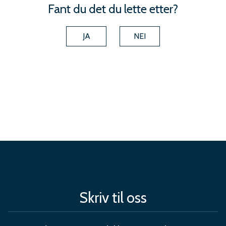
g
Fant du det du lette etter?
r
JA
NEI
e
d
n
i
n
g
I
K
S
Skriv til oss